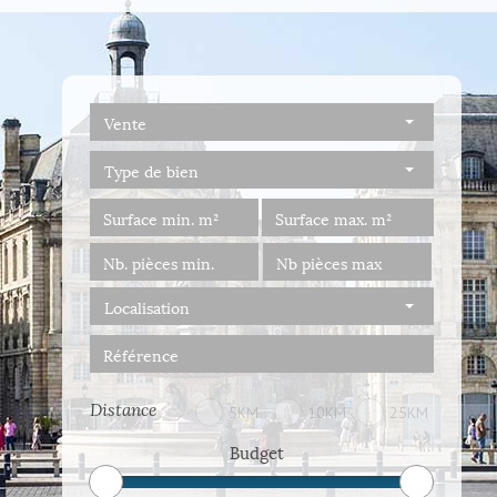
Vente
Type de bien
Localisation
Distance
5KM
10KM
25KM
Budget