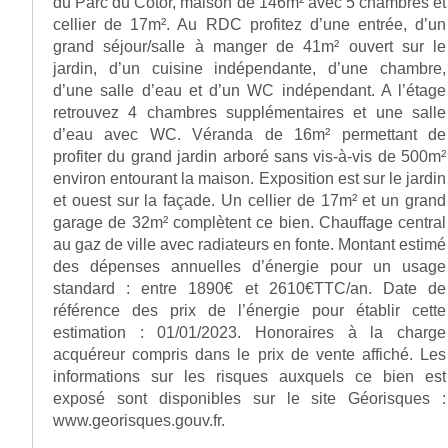
du Parc du Cotor, maison de 146m² avec 5 chambres et
cellier de 17m². Au RDC profitez d’une entrée, d’un
grand séjour/salle à manger de 41m² ouvert sur le
jardin, d’un cuisine indépendante, d’une chambre,
d’une salle d’eau et d’un WC indépendant. A l’étage
retrouvez 4 chambres supplémentaires et une salle
d’eau avec WC. Véranda de 16m² permettant de
profiter du grand jardin arboré sans vis-à-vis de 500m²
environ entourant la maison. Exposition est sur le jardin
et ouest sur la façade. Un cellier de 17m² et un grand
garage de 32m² complètent ce bien. Chauffage central
au gaz de ville avec radiateurs en fonte. Montant estimé
des dépenses annuelles d’énergie pour un usage
standard : entre 1890€ et 2610€TTC/an. Date de
référence des prix de l’énergie pour établir cette
estimation : 01/01/2023. Honoraires à la charge
acquéreur compris dans le prix de vente affiché. Les
informations sur les risques auxquels ce bien est
exposé sont disponibles sur le site Géorisques :
www.georisques.gouv.fr.