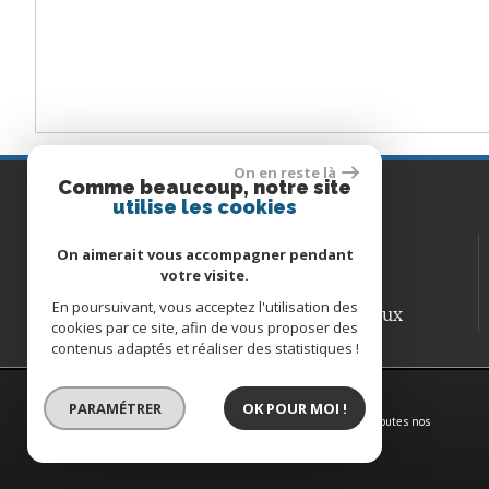
On en reste là
Comme beaucoup, notre site
Contactez-nous
utilise les cookies
06 50 46 31 60
TÉL :
On aimerait vous accompagner pendant
contact@immobm.fr
votre visite.
E-MAIL :
En poursuivant, vous acceptez l'utilisation des
127 Rue Blanqui, 33300 Bordeaux
ADRESSE :
cookies par ce site, afin de vous proposer des
contenus adaptés et réaliser des statistiques !
© 2026 | Tous droits réservés | Traduction powered by Google
PARAMÉTRER
OK POUR MOI !
Plan du site
-
Mentions légales
-
Nos honoraires
-
Liens
-
Admin
-
Toutes nos
annonces
-
Politique RGPD