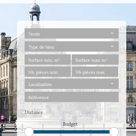
Vente
Type de bien
Localisation
Distance
5KM
10KM
25KM
Budget