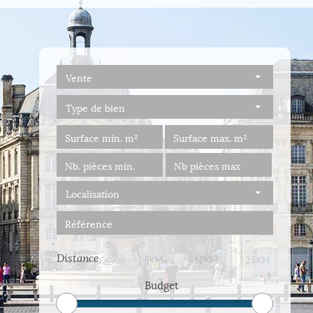
Vente
Type de bien
Localisation
Distance
5KM
10KM
25KM
Budget