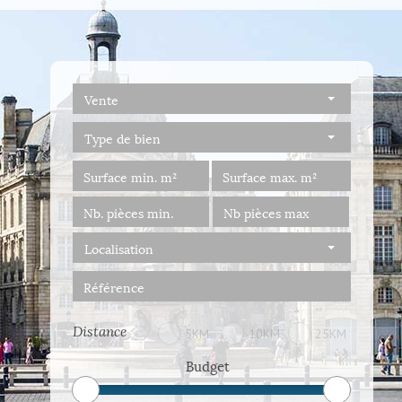
Vente
Type de bien
Localisation
Distance
5KM
10KM
25KM
Budget