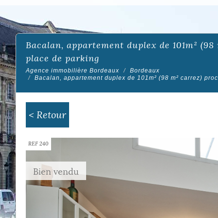
bacalan, appartement duplex de 101m² (98 m² carrez) proche tramway b (achard) avec
place de parking
Agence immobilière Bordeaux
Bordeaux
Bacalan, appartement duplex de 101m² (98 m² carrez) pro
< Retour
REF 240
Bien vendu