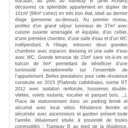
Bacalan, au pied du tramway B (arrêt Achard)
découvrez ce splendide appartement en duplex de
101m² (98m² carrez) en trés bon état, situé au dernier
étage (personne au-dessus). Au premier niveau,
profitez d'un grand séjour lumineux de 37m² avec
cuisine ouverte aménagée et équipée, d’un cellier,
d’une première chambre, d’une salle d'eau et d’un WC
indépendant. A l'étage, retrouvez deux grandes
chambres avec espaces dressing et une salle d’eau
avec WC. Grande terrasse de 15m² sans vis-à-vis et
balcon de 6m² permettant de bénéficier d’une
luminosité exceptionnelle sur l’ensemble de
l’appartement. Belles prestations pour cette résidence
construite en 2015 (Plafonds cathédrales, norme RT
2012 avec isolation renforcée, huisseries double-
vitrées, volets roulants, escalier et parquet bois, ...).
Place de stationnement dans un parking fermé et
sécurisé avec local vélos. Résidence fermée et
sécurisée avec ascensseurs et gardien présent toute
l’année. Idéalement située à proximité de toutes
commodités : Tramway B au pied de la résidence,