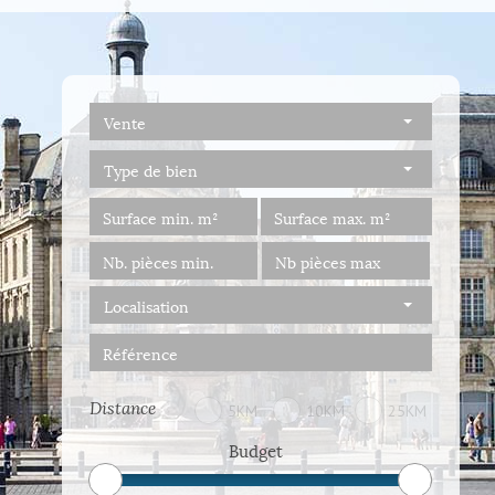
Vente
Type de bien
Localisation
Distance
5KM
10KM
25KM
Budget