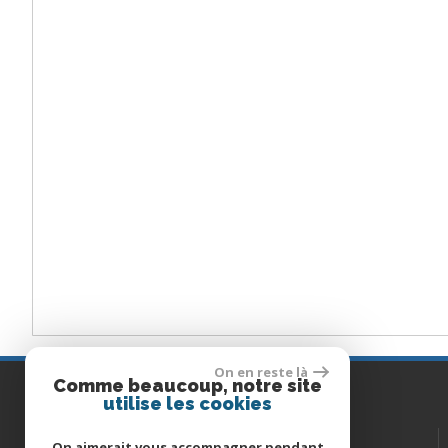
On en reste là
Comme beaucoup, notre site
Contactez-nous
utilise les cookies
06 50 46 31 60
TÉL :
On aimerait vous accompagner pendant