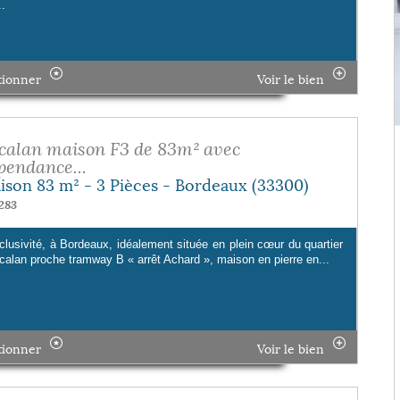
.
tionner
Voir le bien
calan maison F3 de 83m² avec
pendance...
ison 83 m² - 3 Pièces - Bordeaux (33300)
283
clusivité, à Bordeaux, idéalement située en plein cœur du quartier
calan proche tramway B « arrêt Achard », maison en pierre en...
tionner
Voir le bien