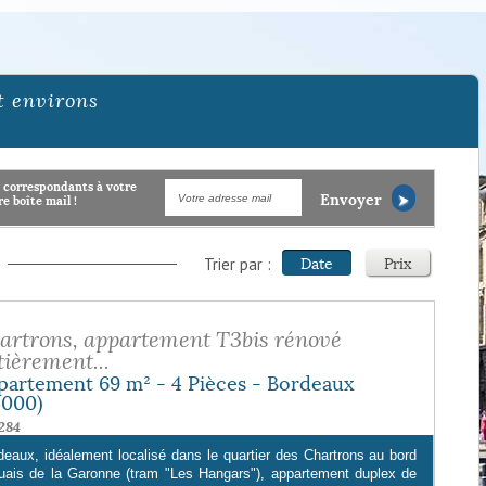
t environs
Envoyer
e boîte mail !
Date
Prix
Trier par :
artrons, appartement T3bis rénové
tièrement...
partement 69 m² - 4 Pièces - Bordeaux
3000)
284
deaux, idéalement localisé dans le quartier des Chartrons au bord
uais de la Garonne (tram "Les Hangars"), appartement duplex de