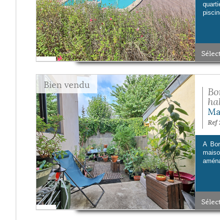
quart
piscin
Sélec
Bien vendu
Bo
hab
Ma
Ref 
A Bor
mais
aména
Sélec