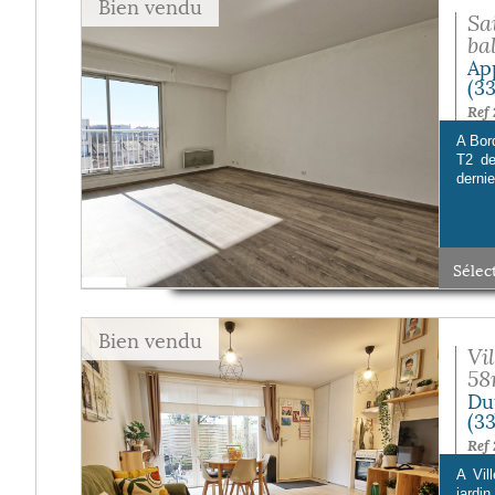
Bien vendu
Sa
bal
Ap
(3
Ref 
A Bor
T2 de
dernier
Sélec
Bien vendu
Vi
58
Du
(3
Ref 
A Vil
jardi