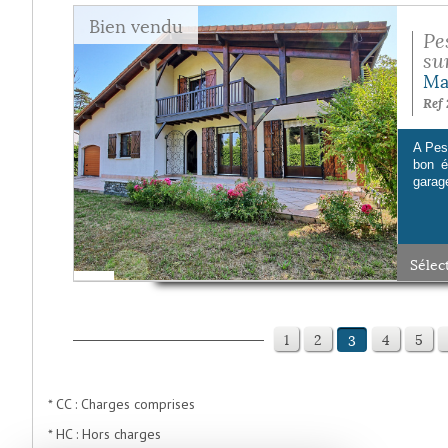
Bien vendu
Pe
sur
Ma
Ref 
A Pes
bon é
garage
Sélec
1
2
4
5
3
* CC : Charges comprises
* HC : Hors charges