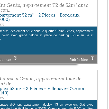
int Genès, appartement T2 de 52m² avec
con...
partement 52 m² - 2 Pièces - Bordeaux
3000)
279
deaux, idéalement situé dans le quartier Saint Genès, appartement
 52m² avec grand balcon et place de parking. Situé au 6e et
...
tionner
Voir le bien
llenave d'Ornon, appartement loué de
m² de...
plex 58 m² - 3 Pièces - Villenave-D'Ornon
3140)
272
lenave d’Ornon, appartement duplex T3 en excellent état avec
n, vendu loué (bail jusqu’en 2027). Composition : Au RDC, profitez