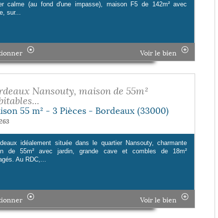
ier calme (au fond d'une impasse), maison F5 de 142m² avec
e, sur...
tionner
Voir le bien
rdeaux Nansouty, maison de 55m²
itables...
ison 55 m² - 3 Pièces - Bordeaux (33000)
263
deaux idéalement située dans le quartier Nansouty, charmante
on de 55m² avec jardin, grande cave et combles de 18m²
gés. Au RDC,...
tionner
Voir le bien