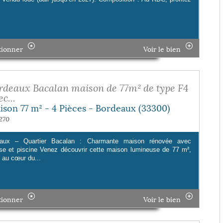
.
tionner
Voir le bien
rdeaux Bacalan maison de 77m² de type F4
c...
ison 77 m² - 4 Pièces - Bordeaux (33300)
270
eaux – Quartier Bacalan : Charmante maison rénovée avec
sse et piscine Venez découvrir cette maison lumineuse de 77 m²,
 au cœur du...
tionner
Voir le bien