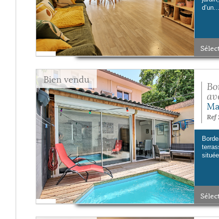
d’un..
Sélec
Bien vendu
Bo
ave
Ma
Ref 
Bord
terra
située
Sélec