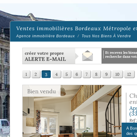
Ventes immobilières Bordeaux Métropole e
Agence immobilière Bordeaux
Tous Nos Biens À Vendre
créer votre propre
et recevez les biens correspondants à votre
recherche dans votr
ALERTE E-MAIL
1
2
4
5
6
7
8
9
10
12
3
Bien vendu
Ch
en
Ap
(3
Ref 
A Bor
des q