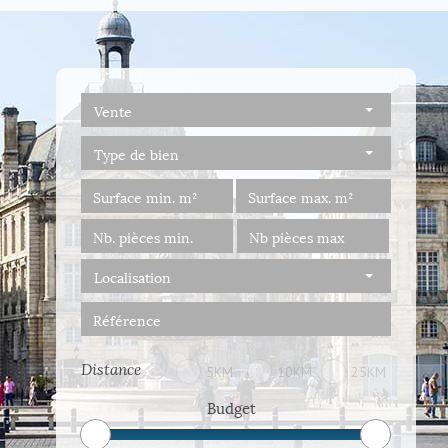
Vente
Type de bien
Localisation
Distance
5KM
10KM
25KM
Budget