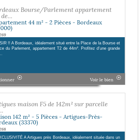
rdeaux Bourse/Parlement appartement
de...
partement 44 m² - 2 Pièces - Bordeaux
3000)
269
SIR !! A Bordeaux, idéalement situé entre la Place de la Bourse et
ace du Parlement, appartement T2 de 44m². Profitez d’une grande
..
tionner
Voir le bien
tigues maison F5 de 142m² sur parcelle
..
ison 142 m² - 5 Pièces - Artigues-Près-
rdeaux (33370)
268
CLUSIVITÉ A Artigues près Bordeaux, idéalement située dans un