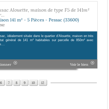
ssac Alouette, maison de type F5 de 141m²
...
ison 141 m² - 5 Pièces - Pessac (33600)
262
sac, idéalement située dans le quartier d’Alouette, maison en très
tat général de 141 m² habitables sur parcelle de 850m² avec
....
tionner
Voir le bien
6
7
8
9
10
12