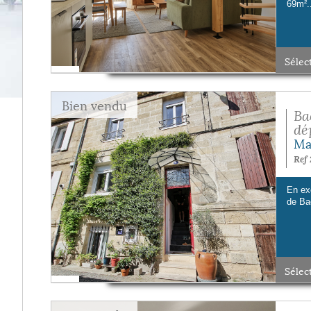
69m²..
Sélec
Bien vendu
Ba
dé
Ma
Ref 
En ex
de Ba
Sélec